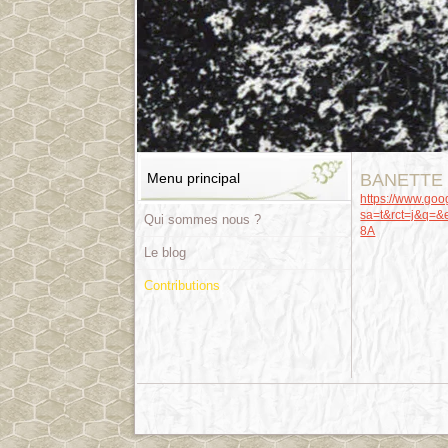
Menu principal
BANETTE
https://www.goog
sa=t&rct=j&q=
Qui sommes nous ?
8A
Le blog
Contributions