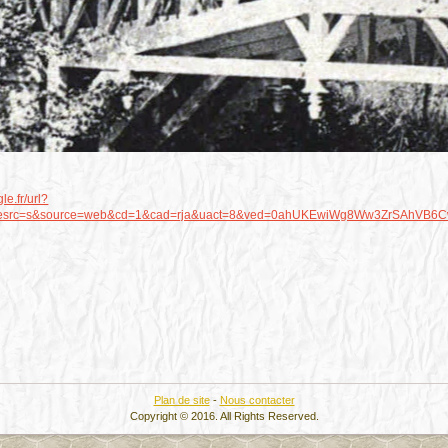
le.fr/url?
&esrc=s&source=web&cd=1&cad=rja&uact=8&ved=0ahUKEwiWg8Ww3ZrSAhVB6C
Plan de site
-
Nous contacter
Copyright © 2016. All Rights Reserved.