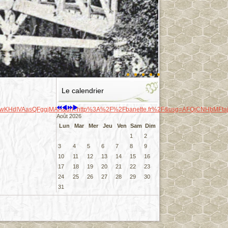
Année
Mois
Année
Mois
précédente
précédent
suivante
suivant
Le calendrier
wKHdIVAasQFggjMAA&url=http%3A%2F%2Fbanette.fr%2F&usg=AFQjCNHbMFtaj
Août 2026
Lun
Mar
Mer
Jeu
Ven
Sam
Dim
1
2
3
4
5
6
7
8
9
10
11
12
13
14
15
16
17
18
19
20
21
22
23
24
25
26
27
28
29
30
31