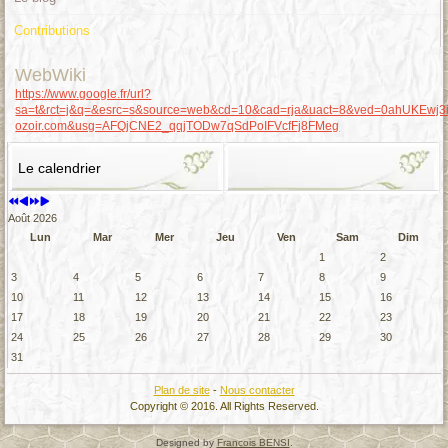
Contributions
WebWiki
https://www.google.fr/url?
sa=t&rct=j&q=&esrc=s&source=web&cd=10&cad=rja&uact=8&ved=0ahUKEwj
ozoir.com&usg=AFQjCNE2_qqjTODw7qSdPoIFVcfFj8FMeg
Le calendrier
Août 2026
Lun
Mar
Mer
Jeu
Ven
Sam
Dim
1
2
3
4
5
6
7
8
9
10
11
12
13
14
15
16
17
18
19
20
21
22
23
24
25
26
27
28
29
30
31
Plan de site
-
Nous contacter
Copyright © 2016. All Rights Reserved.
Designed by
Francois BENSI
.